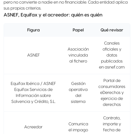
pero no convierte a nadie en no financiable. Cada entidad aplica
sus propios criterios.
ASNEF, Equifax y el acreedor: quién es quién
Figura
Papel
Qué revisar
Canales
Asociación
oficiales y
ASNEF
vinculada
datos
al fichero
publicados
en asnef.com
Portal de
Equifax Ibérica / ASNEF
Gestión
consumidores
Equifax Servicios de
operativa
eDerechos y
Información sobre
del
ejercicio de
Solvencia y Crédito, S.L.
sistema
derechos
Contrato,
Comunica
importe y
Acreedor
el impago
fecha de