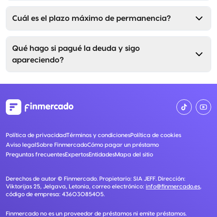
Cuál es el plazo máximo de permanencia?
Qué hago si pagué la deuda y sigo
apareciendo?
Política de privacidad
Términos y condiciones
Política de cookies
Aviso legal
Sobre Finmercado
Cómo pagar un préstamo
Preguntas frecuentes
Expertos
Entidades
Mapa del sitio
Derechos de autor ©
Finmercado
. Propietario:
SIA JEFF
. Dirección:
Viktorijas 25, Jelgava, Letonia
, correo electrónico:
info@finmercado.es
,
código de empresa:
43603085405
.
Finmercado no es un proveedor de préstamos ni emite préstamos.