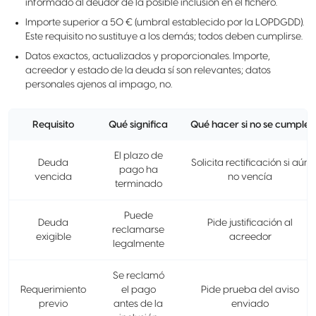
informado al deudor de la posible inclusión en el fichero.
Importe superior a 50 € (umbral establecido por la LOPDGDD).
Este requisito no sustituye a los demás; todos deben cumplirse.
Datos exactos, actualizados y proporcionales. Importe,
acreedor y estado de la deuda sí son relevantes; datos
personales ajenos al impago, no.
Requisito
Qué significa
Qué hacer si no se cumple
El plazo de
Deuda
Solicita rectificación si aún
pago ha
vencida
no vencía
terminado
Puede
Deuda
Pide justificación al
reclamarse
exigible
acreedor
legalmente
Se reclamó
Requerimiento
el pago
Pide prueba del aviso
previo
antes de la
enviado