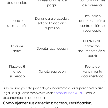
acreedor antes de
comunicaciones
desconocida
pagar
del acreedor
Denuncia y
Denuncia si procede y
Posible
documentación de
solicita limitación o
suplantación
contratación no
supresión
reconocida
DNI/NIE/NIF
Error de
correcto y
Solicita rectificación
datos
documentación de
soporte
Plazo de 5
Fecha de
años
Solicita supresión
vencimiento
superado
documentada
Si la deuda ya está pagada, es incorrecta o ha superado el plazo
legal, el siguiente paso es revisar
cómo salir de ASNEF
con la
documentación adecuada.
Cómo ejercer tus derechos: acceso, rectificación,