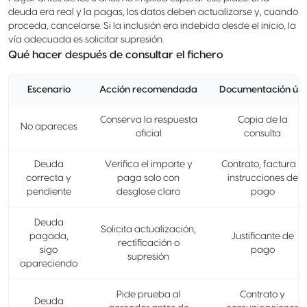
deuda era real y la pagas, los datos deben actualizarse y, cuando
proceda, cancelarse. Si la inclusión era indebida desde el inicio, la
vía adecuada es solicitar supresión.
Qué hacer después de consultar el fichero
Escenario
Acción recomendada
Documentación útil
Conserva la respuesta
Copia de la
No apareces
oficial
consulta
Deuda
Verifica el importe y
Contrato, factura e
correcta y
paga solo con
instrucciones de
pendiente
desglose claro
pago
Deuda
Solicita actualización,
pagada,
Justificante de
rectificación o
sigo
pago
supresión
apareciendo
Pide prueba al
Contrato y
Deuda