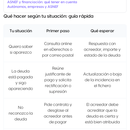
ASNEF y financiación: qué tener en cuenta
Autónomos, empresas y ASNEF
Qué hacer según tu situación: guía rápida
Tu situación
Primer paso
Qué esperar
Consulta online
Respuesta con
Quiero saber
en eDerechos o
acreedor, importe y
si aparezco
por correo postal
estado de la deuda
Reúne
La deuda
justificante de
Actualización o baja
está pagada
pago y solicita
de la incidencia en
y sigo
rectificación o
el fichero
apareciendo
supresión
Pide contrato y
El acreedor debe
No
desglose al
acreditar que la
reconozco la
acreedor antes
deuda es cierta y
deuda
de pagar
está bien atribuida