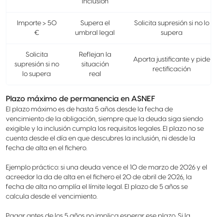
inclusión
Importe > 50
Supera el
Solicita supresión si no lo
€
umbral legal
supera
Solicita
Reflejan la
Aporta justificante y pide
supresión si no
situación
rectificación
lo supera
real
Plazo máximo de permanencia en ASNEF
El plazo máximo es de hasta 5 años desde la fecha de
vencimiento de la obligación, siempre que la deuda siga siendo
exigible y la inclusión cumpla los requisitos legales. El plazo no se
cuenta desde el día en que descubres la inclusión, ni desde la
fecha de alta en el fichero.
Ejemplo práctico: si una deuda vence el 10 de marzo de 2026 y el
acreedor la da de alta en el fichero el 20 de abril de 2026, la
fecha de alta no amplía el límite legal. El plazo de 5 años se
calcula desde el vencimiento.
Pagar antes de los 5 años no implica esperar ese plazo. Si la