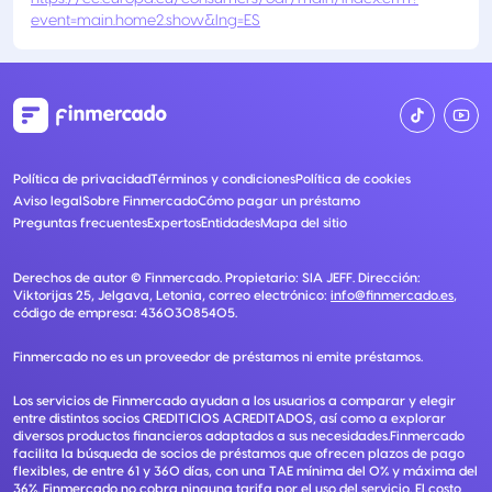
event=main.home2.show&lng=ES
Política de privacidad
Términos y condiciones
Política de cookies
Aviso legal
Sobre Finmercado
Cómo pagar un préstamo
Preguntas frecuentes
Expertos
Entidades
Mapa del sitio
Derechos de autor ©
Finmercado
. Propietario:
SIA JEFF
. Dirección:
Viktorijas 25, Jelgava, Letonia
, correo electrónico:
info@finmercado.es
,
código de empresa:
43603085405
.
Finmercado no es un proveedor de préstamos ni emite préstamos.
Los servicios de Finmercado ayudan a los usuarios a comparar y elegir
entre distintos socios CREDITICIOS ACREDITADOS, así como a explorar
diversos productos financieros adaptados a sus necesidades.Finmercado
facilita la búsqueda de socios de préstamos que ofrecen plazos de pago
flexibles, de entre 61 y 360 días, con una TAE mínima del 0% y máxima del
36%. Finmercado no cobra ninguna tarifa por el uso del servicio. El costo