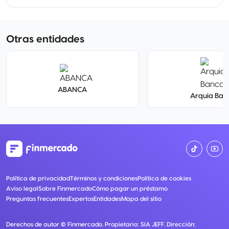
Otras entidades
ABANCA
Arquia Ban
Política de privacidad
Términos y condiciones
Política de cookies
Aviso legal
Sobre Finmercado
Cómo pagar un préstamo
Preguntas frecuentes
Expertos
Entidades
Mapa del sitio
Derechos de autor ©
Finmercado
. Propietario:
SIA JEFF
. Dirección: