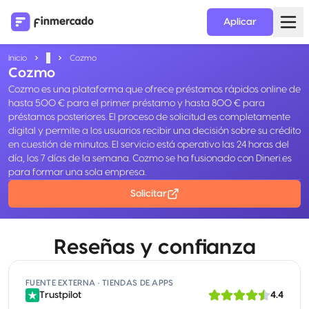
Aplicar
Inicio
...
Cozmo
Cozmo
Cozmo es una plataforma que ofrece préstamos rápidos online de
hasta 500 € para el primer préstamo y hasta 800 € para
préstamos posteriores. El proceso de solicitud es completamente
digital y permite a los usuarios recibir una decisión sobre su crédito
en cuestión de minutos. El servicio está operativo las 24 horas del
día, los 7 días de la semana. Cozmo se ha fusionado con Dineri.es
para formar una sola empresa.
Solicitar
Reseñas y confianza
FUENTE EXTERNA · TIENDAS DE APPS
Trustpilot
4.4