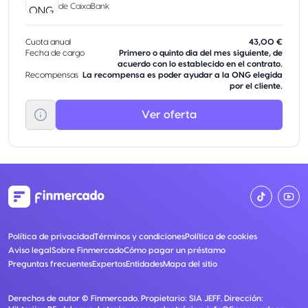
de
CaixaBank
Cuota anual
43,00 €
Fecha de cargo
Primero o quinto dia del mes siguiente, de
acuerdo con lo establecido en el contrato.
Recompensas
La recompensa es poder ayudar a la ONG elegida
por el cliente.
Ver oferta
Política de privacidad
Términos y condiciones
Política de cookies
Aviso legal
Sobre Finmercado
Cómo pagar un préstamo
Preguntas frecuentes
Expertos
Entidades
Mapa del sitio
Derechos de autor ©
Finmercado
. Propietario:
SIA JEFF
. Dirección: