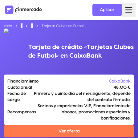
Aplicar
Inicio
...
...
Tarjetas Clubes de Futbol
Tarjeta de crédito «Tarjetas Clubes
de Futbol» en CaixaBank
Financiamiento
CaixaBank
Cuota anual
48,00 €
Fecha de
Primero y quinto día del mes siguiente; depende
cargo
del contrato firmado.
Sorteos y experiencias VIP, Financiamiento de
Recompensas
abonos, promociones especiales y
bonificaciones.
Ver oferta