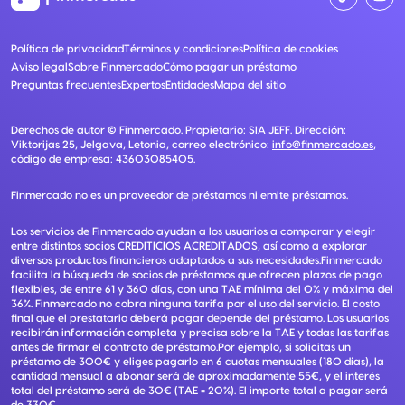
Política de privacidad
Términos y condiciones
Política de cookies
Aviso legal
Sobre Finmercado
Cómo pagar un préstamo
Preguntas frecuentes
Expertos
Entidades
Mapa del sitio
Derechos de autor ©
Finmercado
. Propietario:
SIA JEFF
. Dirección:
Viktorijas 25, Jelgava, Letonia
, correo electrónico:
info@finmercado.es
,
código de empresa:
43603085405
.
Finmercado no es un proveedor de préstamos ni emite préstamos.
Los servicios de Finmercado ayudan a los usuarios a comparar y elegir
entre distintos socios CREDITICIOS ACREDITADOS, así como a explorar
diversos productos financieros adaptados a sus necesidades.Finmercado
facilita la búsqueda de socios de préstamos que ofrecen plazos de pago
flexibles, de entre 61 y 360 días, con una TAE mínima del 0% y máxima del
36%. Finmercado no cobra ninguna tarifa por el uso del servicio. El costo
final que el prestatario deberá pagar depende del préstamo. Los usuarios
recibirán información completa y precisa sobre la TAE y todas las tarifas
antes de firmar el contrato de préstamo.Por ejemplo, si solicitas un
préstamo de 300€ y eliges pagarlo en 6 cuotas mensuales (180 días), la
cantidad mensual a abonar será de aproximadamente 55€, y el interés
total del préstamo será de 30€ (TAE = 20%). El importe total a pagar será