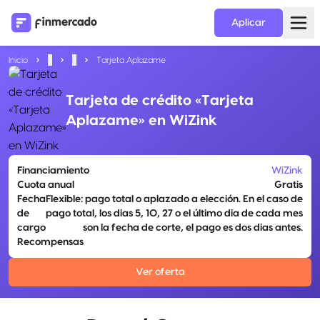
Aplicar
Inicio
...
...
Tarjeta Aplazame
Tarjeta de crédito «Tarjeta
Aplazame» en WiZink
Financiamiento
WiZink
Cuota anual
Gratis
Fecha
Flexible: pago total o aplazado a elección. En el caso de
de
pago total, los dias 5, 10, 27 o el último dia de cada mes
cargo
son la fecha de corte, el pago es dos dias antes.
Recompensas
Ver oferta