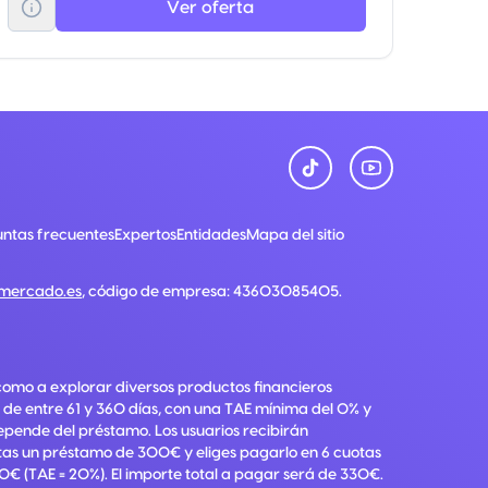
Ver oferta
ntas frecuentes
Expertos
Entidades
Mapa del sitio
nmercado.es
, código de empresa:
43603085405
.
como a explorar diversos productos financieros
 de entre 61 y 360 días, con una TAE mínima del 0% y
depende del préstamo. Los usuarios recibirán
citas un préstamo de 300€ y eliges pagarlo en 6 cuotas
0€ (TAE = 20%). El importe total a pagar será de 330€.