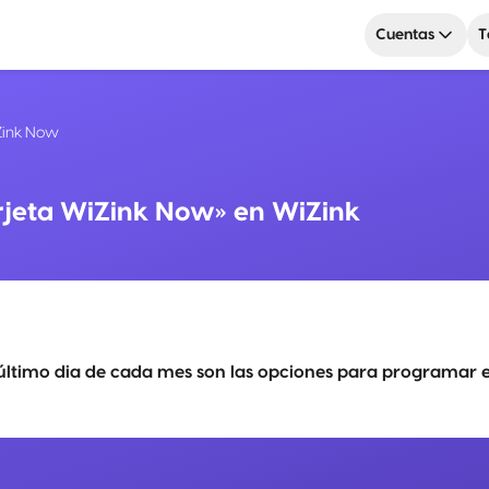
Cuentas
T
Zink Now
arjeta WiZink Now» en WiZink
l último dia de cada mes son las opciones para programar el 