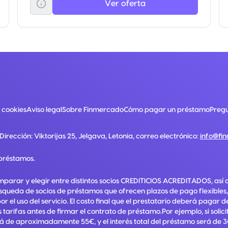
Ver oferta
e cookies
Aviso legal
Sobre Finmercado
Cómo pagar un préstamo
Pregu
 Dirección:
Viktorijas 25, Jelgava, Letonia
, correo electrónico:
info@fi
préstamos.
mparar y elegir entre distintos socios CREDITICIOS ACREDITADOS, así 
squeda de socios de préstamos que ofrecen plazos de pago flexibles,
el uso del servicio. El costo final que el prestatario deberá pagar 
 tarifas antes de firmar el contrato de préstamo.Por ejemplo, si soli
á de aproximadamente 55€, y el interés total del préstamo será de 3