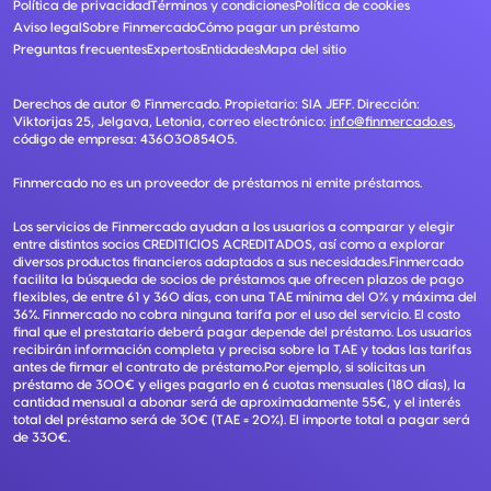
Política de privacidad
Términos y condiciones
Política de cookies
Aviso legal
Sobre Finmercado
Cómo pagar un préstamo
Preguntas frecuentes
Expertos
Entidades
Mapa del sitio
Derechos de autor ©
Finmercado
. Propietario:
SIA JEFF
. Dirección:
Viktorijas 25, Jelgava, Letonia
, correo electrónico:
info@finmercado.es
,
código de empresa:
43603085405
.
Finmercado no es un proveedor de préstamos ni emite préstamos.
Los servicios de Finmercado ayudan a los usuarios a comparar y elegir
entre distintos socios CREDITICIOS ACREDITADOS, así como a explorar
diversos productos financieros adaptados a sus necesidades.Finmercado
facilita la búsqueda de socios de préstamos que ofrecen plazos de pago
flexibles, de entre 61 y 360 días, con una TAE mínima del 0% y máxima del
36%. Finmercado no cobra ninguna tarifa por el uso del servicio. El costo
final que el prestatario deberá pagar depende del préstamo. Los usuarios
recibirán información completa y precisa sobre la TAE y todas las tarifas
antes de firmar el contrato de préstamo.Por ejemplo, si solicitas un
préstamo de 300€ y eliges pagarlo en 6 cuotas mensuales (180 días), la
cantidad mensual a abonar será de aproximadamente 55€, y el interés
total del préstamo será de 30€ (TAE = 20%). El importe total a pagar será
de 330€.