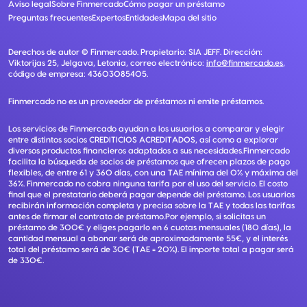
Aviso legal
Sobre Finmercado
Cómo pagar un préstamo
Preguntas frecuentes
Expertos
Entidades
Mapa del sitio
Derechos de autor ©
Finmercado
. Propietario:
SIA JEFF
. Dirección:
Viktorijas 25, Jelgava, Letonia
, correo electrónico:
info@finmercado.es
,
código de empresa:
43603085405
.
Finmercado no es un proveedor de préstamos ni emite préstamos.
Los servicios de Finmercado ayudan a los usuarios a comparar y elegir
entre distintos socios CREDITICIOS ACREDITADOS, así como a explorar
diversos productos financieros adaptados a sus necesidades.Finmercado
facilita la búsqueda de socios de préstamos que ofrecen plazos de pago
flexibles, de entre 61 y 360 días, con una TAE mínima del 0% y máxima del
36%. Finmercado no cobra ninguna tarifa por el uso del servicio. El costo
final que el prestatario deberá pagar depende del préstamo. Los usuarios
recibirán información completa y precisa sobre la TAE y todas las tarifas
antes de firmar el contrato de préstamo.Por ejemplo, si solicitas un
préstamo de 300€ y eliges pagarlo en 6 cuotas mensuales (180 días), la
cantidad mensual a abonar será de aproximadamente 55€, y el interés
total del préstamo será de 30€ (TAE = 20%). El importe total a pagar será
de 330€.