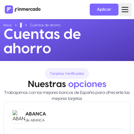
Aplicar
Inicio
...
Cuentas de ahorro
Cuentas de
ahorro
Tarjetas Verificadas
Nuestras
opciones
Trabajamos con los mejores bancos de España para ofrecerte las
mejores tarjetas
ABANCA
de
ABANCA