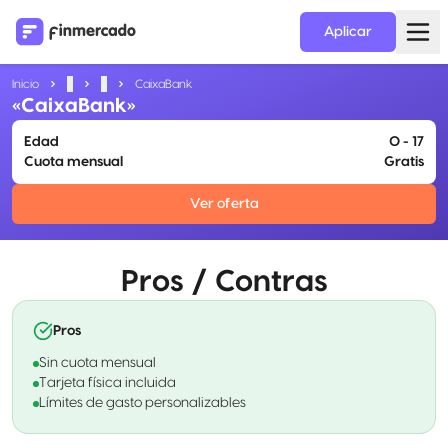
Aplicar
Inicio
...
...
CaixaBank
«CaixaBank»
Edad
0 - 17
Cuota mensual
Gratis
Ver oferta
Pros / Contras
Pros
Sin cuota mensual
Tarjeta física incluida
Límites de gasto personalizables