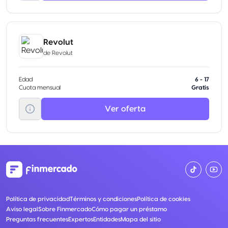
Revolut
de
Revolut
Edad
6 - 17
Cuota mensual
Gratis
Ver oferta
Política de privacidad
Términos y condiciones
Política de cookies
Aviso legal
Sobre Finmercado
Cómo pagar un préstamo
Preguntas frecuentes
Expertos
Entidades
Mapa del sitio