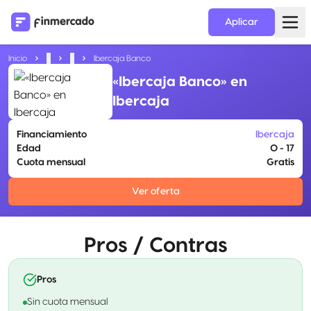
Aplicar
Inicio
...
...
Ibercaja Banco
«Ibercaja Banco» en
Ibercaja
Financiamiento
Ibercaja
Edad
0 - 17
Cuota mensual
Gratis
Ver oferta
Pros / Contras
Pros
Sin cuota mensual