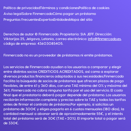
Política de privacidad
Términos y condiciones
Política de cookies
Aviso legal
Sobre Finmercado
Cómo pagar un préstamo
Preguntas frecuentes
Expertos
Entidades
Mapa del sitio
Derechos de autor ©
Finmercado
. Propietario:
SIA JEFF
. Dirección:
Viktorijas 25, Jelgava, Letonia
, correo electrónico:
info@finmercado.es
,
código de empresa:
43603085405
.
Finmercado no es un proveedor de préstamos ni emite préstamos.
Los servicios de Finmercado ayudan a los usuarios a comparar y elegir
entre distintos socios CREDITICIOS ACREDITADOS, así como a explorar
diversos productos financieros adaptados a sus necesidades.Finmercado
facilita la búsqueda de socios de préstamos que ofrecen plazos de pago
flexibles, de entre 61 y 360 días, con una TAE mínima del 0% y máxima del
36%. Finmercado no cobra ninguna tarifa por el uso del servicio. El costo
final que el prestatario deberá pagar depende del préstamo. Los usuarios
recibirán información completa y precisa sobre la TAE y todas las tarifas
antes de firmar el contrato de préstamo.Por ejemplo, si solicitas un
préstamo de 300€ y eliges pagarlo en 6 cuotas mensuales (180 días), la
cantidad mensual a abonar será de aproximadamente 55€, y el interés
total del préstamo será de 30€ (TAE = 20%). El importe total a pagar será
de 330€.