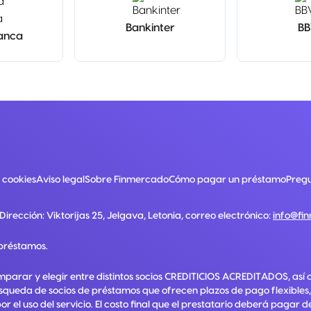
Bankinter
B
anca
e cookies
Aviso legal
Sobre Finmercado
Cómo pagar un préstamo
Pregu
 Dirección:
Viktorijas 25, Jelgava, Letonia
, correo electrónico:
info@fi
préstamos.
mparar y elegir entre distintos socios CREDITICIOS ACREDITADOS, así 
squeda de socios de préstamos que ofrecen plazos de pago flexibles,
el uso del servicio. El costo final que el prestatario deberá pagar 