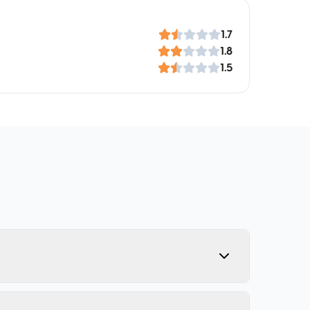
1.7
1.8
1.5