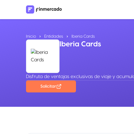
Inicio
Entidades
Iberia Cards
Iberia Cards
Disfruta de ventajas exclusivas de viaje y acumu
Solicitar