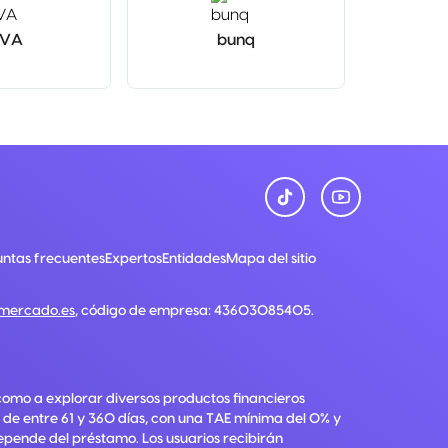
BVA
bunq
Ca
ntas frecuentes
Expertos
Entidades
Mapa del sitio
nmercado.es
, código de empresa:
43603085405
.
como a explorar diversos productos financieros
 de entre 61 y 360 días, con una TAE mínima del 0% y
depende del préstamo. Los usuarios recibirán