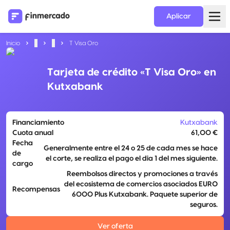
Aplicar
Inicio
...
...
T Visa Oro
Tarjeta de crédito «T Visa Oro» en
Kutxabank
Financiamiento
Kutxabank
Cuota anual
61,00 €
Fecha
Generalmente entre el 24 o 25 de cada mes se hace
de
el corte, se realiza el pago el dia 1 del mes siguiente.
cargo
Reembolsos directos y promociones a través
del ecosistema de comercios asociados EURO
Recompensas
6000 Plus Kutxabank. Paquete superior de
seguros.
Ver oferta