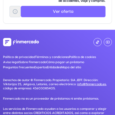
de accidentes, viaje y compras.
Ver oferta
Política de privacidad
Términos y condiciones
Política de cookies
Aviso legal
Sobre Finmercado
Cómo pagar un préstamo
Preguntas frecuentes
Expertos
Entidades
Mapa del sitio
Derechos de autor ©
Finmercado
. Propietario:
SIA JEFF
. Dirección:
Viktorijas 25, Jelgava, Letonia
, correo electrónico:
info@finmercado.es
,
código de empresa:
43603085405
.
Finmercado no es un proveedor de préstamos ni emite préstamos.
Los servicios de Finmercado ayudan a los usuarios a comparar y elegir
entre distintos socios CREDITICIOS ACREDITADOS, así como a explorar