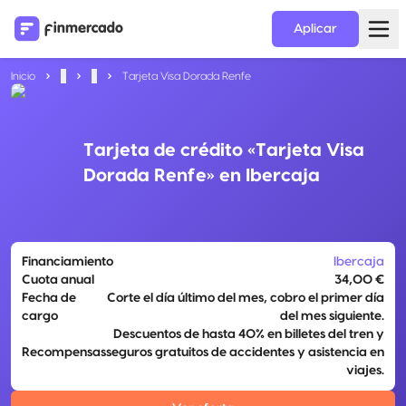
Aplicar
Inicio
...
...
Tarjeta Visa Dorada Renfe
Tarjeta de crédito «Tarjeta Visa
Dorada Renfe» en Ibercaja
Financiamiento
Ibercaja
Cuota anual
34,00 €
Fecha de
Corte el día último del mes, cobro el primer día
cargo
del mes siguiente.
Descuentos de hasta 40% en billetes del tren y
Recompensas
seguros gratuitos de accidentes y asistencia en
viajes.