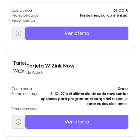
Cuota anual
36,00 €
Fecha de cargo
Fin de mes; cargo mensual
Recompensas
Ver oferta
Tarjeta WiZink Now
de
WiZink
Cuota anual
Gratis
Fecha de cargo
5, 10, 27 o el último dia de cada mes son las
opciones para programar el cargo del recibo, el
corte es dos dias antes.
Recompensas
Ver oferta