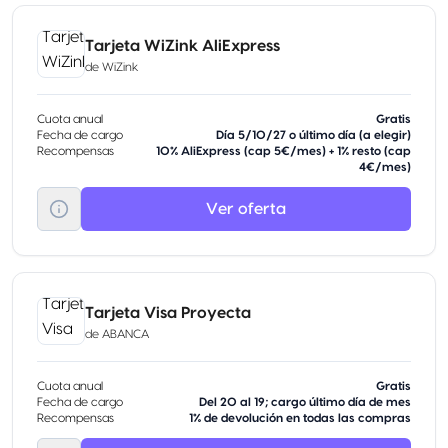
Tarjeta WiZink AliExpress
de
WiZink
Cuota anual
Gratis
Fecha de cargo
Día 5/10/27 o último día (a elegir)
Recompensas
10% AliExpress (cap 5€/mes) + 1% resto (cap
4€/mes)
Ver oferta
Tarjeta Visa Proyecta
de
ABANCA
Cuota anual
Gratis
Fecha de cargo
Del 20 al 19; cargo último día de mes
Recompensas
1% de devolución en todas las compras