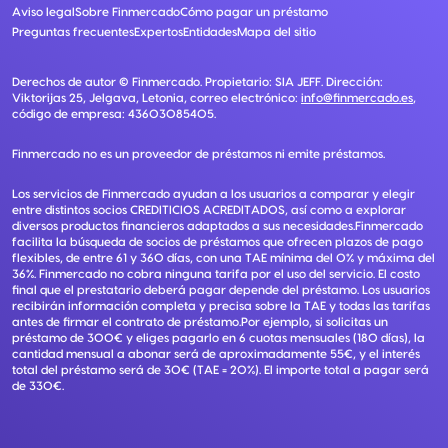
Aviso legal
Sobre Finmercado
Cómo pagar un préstamo
Preguntas frecuentes
Expertos
Entidades
Mapa del sitio
Derechos de autor ©
Finmercado
. Propietario:
SIA JEFF
. Dirección:
Viktorijas 25, Jelgava, Letonia
, correo electrónico:
info@finmercado.es
,
código de empresa:
43603085405
.
Finmercado no es un proveedor de préstamos ni emite préstamos.
Los servicios de Finmercado ayudan a los usuarios a comparar y elegir
entre distintos socios CREDITICIOS ACREDITADOS, así como a explorar
diversos productos financieros adaptados a sus necesidades.Finmercado
facilita la búsqueda de socios de préstamos que ofrecen plazos de pago
flexibles, de entre 61 y 360 días, con una TAE mínima del 0% y máxima del
36%. Finmercado no cobra ninguna tarifa por el uso del servicio. El costo
final que el prestatario deberá pagar depende del préstamo. Los usuarios
recibirán información completa y precisa sobre la TAE y todas las tarifas
antes de firmar el contrato de préstamo.Por ejemplo, si solicitas un
préstamo de 300€ y eliges pagarlo en 6 cuotas mensuales (180 días), la
cantidad mensual a abonar será de aproximadamente 55€, y el interés
total del préstamo será de 30€ (TAE = 20%). El importe total a pagar será
de 330€.