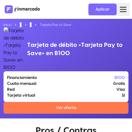
Aplicar
Inicio
...
...
Tarjeta Pay to Save
Tarjeta de débito «Tarjeta Pay to
Save» en B100
Financiamiento
B100
Cuota mensual
Gratis
Red
Visa
Tarjeta virtual
Sí
Ver oferta
Pros / Contras