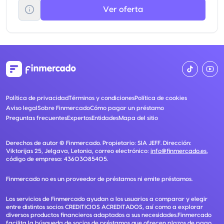
Ver oferta
Política de privacidad
Términos y condiciones
Política de cookies
Aviso legal
Sobre Finmercado
Cómo pagar un préstamo
Preguntas frecuentes
Expertos
Entidades
Mapa del sitio
Derechos de autor ©
Finmercado
. Propietario:
SIA JEFF
. Dirección:
Viktorijas 25, Jelgava, Letonia
, correo electrónico:
info@finmercado.es
,
código de empresa:
43603085405
.
Finmercado no es un proveedor de préstamos ni emite préstamos.
Los servicios de Finmercado ayudan a los usuarios a comparar y elegir
entre distintos socios CREDITICIOS ACREDITADOS, así como a explorar
diversos productos financieros adaptados a sus necesidades.Finmercado
facilita la búsqueda de socios de préstamos que ofrecen plazos de pago