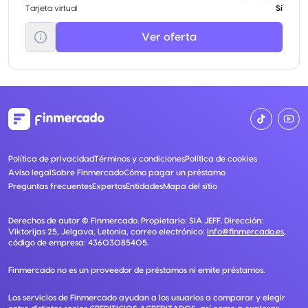
Tarjeta virtual
Sí
Ver oferta
Política de privacidad
Términos y condiciones
Política de cookies
Aviso legal
Sobre Finmercado
Cómo pagar un préstamo
Preguntas frecuentes
Expertos
Entidades
Mapa del sitio
Derechos de autor ©
Finmercado
. Propietario:
SIA JEFF
. Dirección:
Viktorijas 25, Jelgava, Letonia
, correo electrónico:
info@finmercado.es
,
código de empresa:
43603085405
.
Finmercado no es un proveedor de préstamos ni emite préstamos.
Los servicios de Finmercado ayudan a los usuarios a comparar y elegir