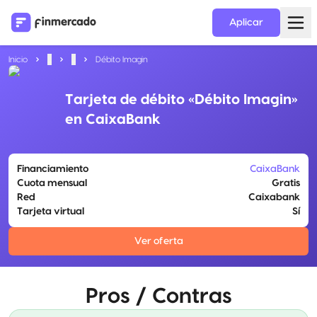
Aplicar
Inicio
...
...
Débito Imagin
Tarjeta de débito «Débito Imagin»
en CaixaBank
Financiamiento
CaixaBank
Cuota mensual
Gratis
Red
Caixabank
Tarjeta virtual
Sí
Ver oferta
Pros / Contras