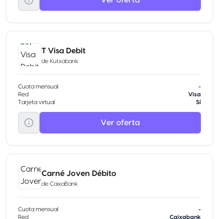
T Visa Debit
de
Kutxabank
Cuota mensual
-
Red
Visa
Tarjeta virtual
Sí
Ver oferta
Carné Joven Débito
de
CaixaBank
Cuota mensual
-
Red
Caixabank