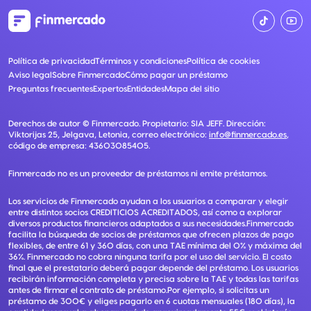
Política de privacidad
Términos y condiciones
Política de cookies
Aviso legal
Sobre Finmercado
Cómo pagar un préstamo
Preguntas frecuentes
Expertos
Entidades
Mapa del sitio
Derechos de autor ©
Finmercado
. Propietario:
SIA JEFF
. Dirección:
Viktorijas 25, Jelgava, Letonia
, correo electrónico:
info@finmercado.es
,
código de empresa:
43603085405
.
Finmercado no es un proveedor de préstamos ni emite préstamos.
Los servicios de Finmercado ayudan a los usuarios a comparar y elegir
entre distintos socios CREDITICIOS ACREDITADOS, así como a explorar
diversos productos financieros adaptados a sus necesidades.Finmercado
facilita la búsqueda de socios de préstamos que ofrecen plazos de pago
flexibles, de entre 61 y 360 días, con una TAE mínima del 0% y máxima del
36%. Finmercado no cobra ninguna tarifa por el uso del servicio. El costo
final que el prestatario deberá pagar depende del préstamo. Los usuarios
recibirán información completa y precisa sobre la TAE y todas las tarifas
antes de firmar el contrato de préstamo.Por ejemplo, si solicitas un
préstamo de 300€ y eliges pagarlo en 6 cuotas mensuales (180 días), la