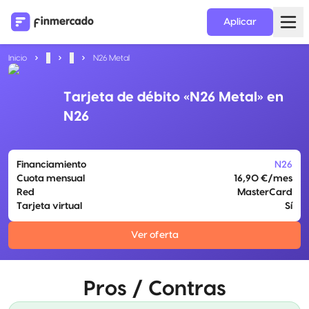
Aplicar
Inicio
...
...
N26 Metal
Tarjeta de débito «N26 Metal» en
N26
Financiamiento
N26
Cuota mensual
16,90 €/mes
Red
MasterCard
Tarjeta virtual
Sí
Ver oferta
Pros / Contras