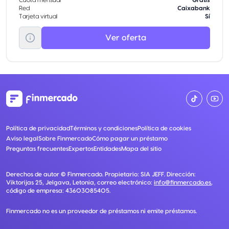
Cuota mensual
Gratis
Red
Caixabank
Tarjeta virtual
Sí
Ver oferta
Política de privacidad
Términos y condiciones
Política de cookies
Aviso legal
Sobre Finmercado
Cómo pagar un préstamo
Preguntas frecuentes
Expertos
Entidades
Mapa del sitio
Derechos de autor ©
Finmercado
. Propietario:
SIA JEFF
. Dirección:
Viktorijas 25, Jelgava, Letonia
, correo electrónico:
info@finmercado.es
,
código de empresa:
43603085405
.
Finmercado no es un proveedor de préstamos ni emite préstamos.