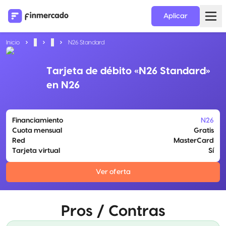
Aplicar
Inicio
...
...
N26 Standard
Tarjeta de débito «N26 Standard»
en N26
Financiamiento
N26
Cuota mensual
Gratis
Red
MasterCard
Tarjeta virtual
Sí
Ver oferta
Pros / Contras