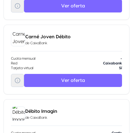
Ver oferta
Carné Joven Débito
de
CaixaBank
Cuota mensual
-
Red
Caixabank
Tarjeta virtual
Sí
Ver oferta
Débito Imagin
de
CaixaBank