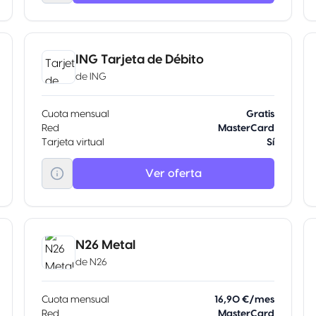
ING Tarjeta de Débito
de
ING
Cuota mensual
Gratis
Red
MasterCard
Tarjeta virtual
Sí
Ver oferta
N26 Metal
de
N26
Cuota mensual
16,90 €/mes
Red
MasterCard