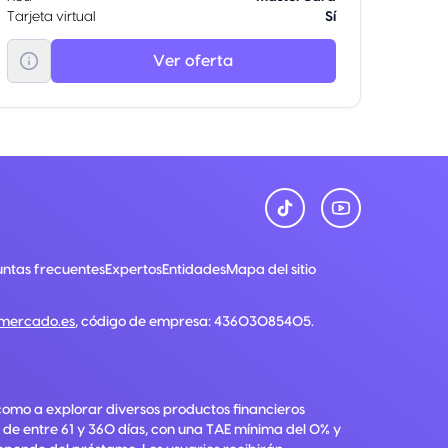
Tarjeta virtual
Sí
Ver oferta
ntas frecuentes
Expertos
Entidades
Mapa del sitio
nmercado.es
, código de empresa:
43603085405
.
como a explorar diversos productos financieros
 de entre 61 y 360 días, con una TAE mínima del 0% y