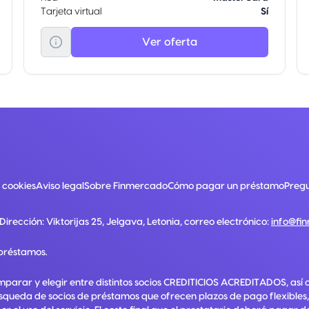
Tarjeta virtual
Sí
Ver oferta
e cookies
Aviso legal
Sobre Finmercado
Cómo pagar un préstamo
Pregu
 Dirección:
Viktorijas 25, Jelgava, Letonia
, correo electrónico:
info@fi
préstamos.
mparar y elegir entre distintos socios CREDITICIOS ACREDITADOS, así 
squeda de socios de préstamos que ofrecen plazos de pago flexibles,