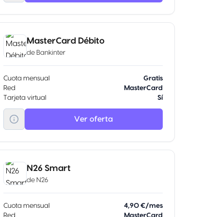
MasterCard Débito
de
Bankinter
Cuota mensual
Gratis
Red
MasterCard
Tarjeta virtual
Sí
Ver oferta
N26 Smart
de
N26
Cuota mensual
4,90 €/mes
Red
MasterCard