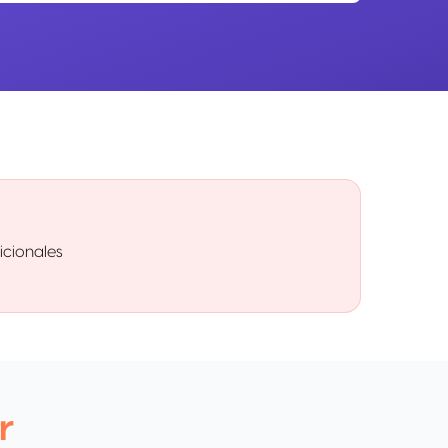
icionales
r