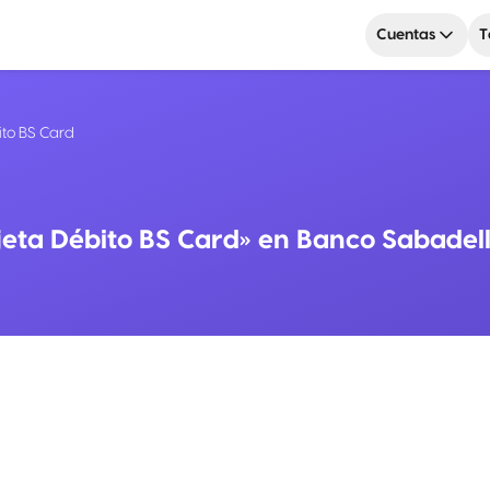
Cuentas
T
ito BS Card
jeta Débito BS Card» en Banco Sabadel