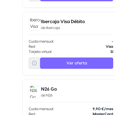
Ibercaja Visa Débito
de
Ibercaja
Cuota mensual
-
Red
Visa
Tarjeta virtual
Sí
Ver oferta
N26 Go
de
N26
Cuota mensual
9,90 €/mes
Red
MasterCard