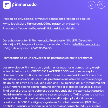
Política de privacidad
Términos y condiciones
Política de cookies
Aviso legal
Sobre Finmercado
Cómo pagar un préstamo
Preguntas frecuentes
Expertos
Entidades
Mapa del sitio
Derechos de autor ©
Finmercado
. Propietario:
SIA JEFF
. Dirección:
Viktorijas 25, Jelgava, Letonia
, correo electrónico:
info@finmercado.es
,
código de empresa:
43603085405
.
Finmercado no es un proveedor de préstamos ni emite préstamos.
Los servicios de Finmercado ayudan a los usuarios a comparar y elegir
entre distintos socios CREDITICIOS ACREDITADOS, así como a explorar
diversos productos financieros adaptados a sus necesidades.Finmercado
facilita la búsqueda de socios de préstamos que ofrecen plazos de pago
flexibles, de entre 61 y 360 días, con una TAE mínima del 0% y máxima del
36%. Finmercado no cobra ninguna tarifa por el uso del servicio. El costo
final que el prestatario deberá pagar depende del préstamo. Los usuarios
recibirán información completa y precisa sobre la TAE y todas las tarifas
antes de firmar el contrato de préstamo.Por ejemplo, si solicitas un
préstamo de 300€ y eliges pagarlo en 6 cuotas mensuales (180 días), la
cantidad mensual a abonar será de aproximadamente 55€, y el interés