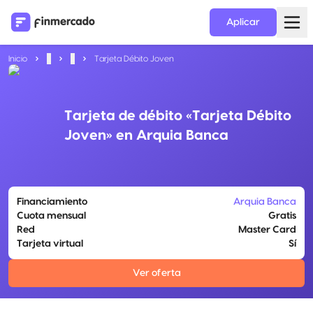
Aplicar
Inicio
...
...
Tarjeta Débito Joven
Tarjeta de débito «Tarjeta Débito
Joven» en Arquia Banca
Financiamiento
Arquia Banca
Cuota mensual
Gratis
Red
Master Card
Tarjeta virtual
Sí
Ver oferta