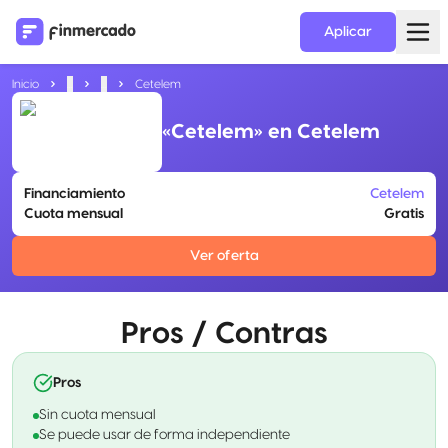
Aplicar
Inicio
...
...
Cetelem
«Cetelem» en Cetelem
Financiamiento
Cetelem
Cuota mensual
Gratis
Ver oferta
Pros / Contras
Pros
Sin cuota mensual
Se puede usar de forma independiente