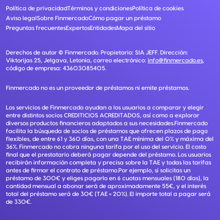
Política de privacidad
Términos y condiciones
Política de cookies
Aviso legal
Sobre Finmercado
Cómo pagar un préstamo
Preguntas frecuentes
Expertos
Entidades
Mapa del sitio
Derechos de autor ©
Finmercado
. Propietario:
SIA JEFF
. Dirección:
Viktorijas 25, Jelgava, Letonia
, correo electrónico:
info@finmercado.es
,
código de empresa:
43603085405
.
Finmercado no es un proveedor de préstamos ni emite préstamos.
Los servicios de Finmercado ayudan a los usuarios a comparar y elegir
entre distintos socios CREDITICIOS ACREDITADOS, así como a explorar
diversos productos financieros adaptados a sus necesidades.Finmercado
facilita la búsqueda de socios de préstamos que ofrecen plazos de pago
flexibles, de entre 61 y 360 días, con una TAE mínima del 0% y máxima del
36%. Finmercado no cobra ninguna tarifa por el uso del servicio. El costo
final que el prestatario deberá pagar depende del préstamo. Los usuarios
recibirán información completa y precisa sobre la TAE y todas las tarifas
antes de firmar el contrato de préstamo.Por ejemplo, si solicitas un
préstamo de 300€ y eliges pagarlo en 6 cuotas mensuales (180 días), la
cantidad mensual a abonar será de aproximadamente 55€, y el interés
total del préstamo será de 30€ (TAE = 20%). El importe total a pagar será
de 330€.