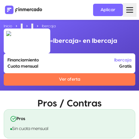
Aplicar
Inicio
...
...
Ibercaja
«Ibercaja» en Ibercaja
Financiamiento
Ibercaja
Cuota mensual
Gratis
Ver oferta
Pros / Contras
Pros
Sin cuota mensual