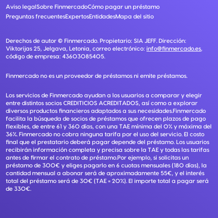
Aviso legal
Sobre Finmercado
Cómo pagar un préstamo
Preguntas frecuentes
Expertos
Entidades
Mapa del sitio
Derechos de autor ©
Finmercado
. Propietario:
SIA JEFF
. Dirección:
Viktorijas 25, Jelgava, Letonia
, correo electrónico:
info@finmercado.es
,
código de empresa:
43603085405
.
Finmercado no es un proveedor de préstamos ni emite préstamos.
Los servicios de Finmercado ayudan a los usuarios a comparar y elegir
entre distintos socios CREDITICIOS ACREDITADOS, así como a explorar
diversos productos financieros adaptados a sus necesidades.Finmercado
facilita la búsqueda de socios de préstamos que ofrecen plazos de pago
flexibles, de entre 61 y 360 días, con una TAE mínima del 0% y máxima del
36%. Finmercado no cobra ninguna tarifa por el uso del servicio. El costo
final que el prestatario deberá pagar depende del préstamo. Los usuarios
recibirán información completa y precisa sobre la TAE y todas las tarifas
antes de firmar el contrato de préstamo.Por ejemplo, si solicitas un
préstamo de 300€ y eliges pagarlo en 6 cuotas mensuales (180 días), la
cantidad mensual a abonar será de aproximadamente 55€, y el interés
total del préstamo será de 30€ (TAE = 20%). El importe total a pagar será
de 330€.