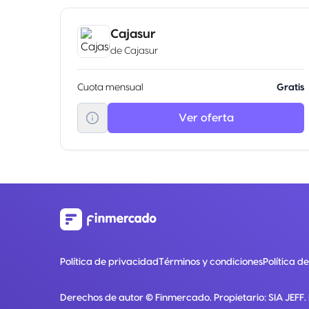
Cajasur
de
Cajasur
Cuota mensual
Gratis
Ver oferta
Política de privacidad
Términos y condiciones
Política d
Derechos de autor ©
Finmercado
. Propietario:
SIA JEFF
.