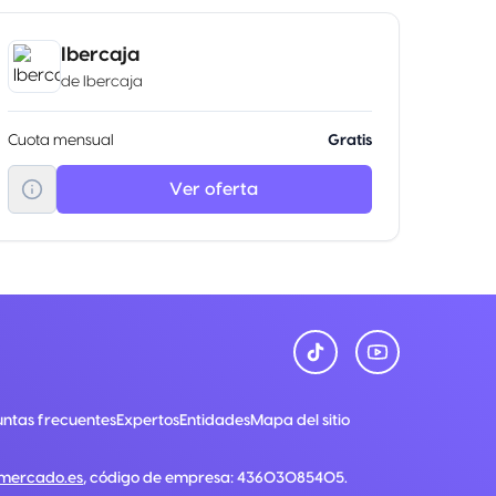
Ibercaja
de
Ibercaja
Cuota mensual
Gratis
Ver oferta
ntas frecuentes
Expertos
Entidades
Mapa del sitio
nmercado.es
, código de empresa:
43603085405
.