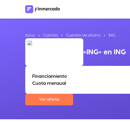
Inicio
Cuentas
Cuentas de ahorro
ING
«ING» en ING
Financiamiento
Cuota mensual
Ver oferta