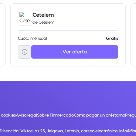
Cetelem
de
Cetelem
Cuota mensual
Gratis
Ver oferta
e cookies
Aviso legal
Sobre Finmercado
Cómo pagar un préstamo
Pregu
 Dirección:
Viktorijas 25, Jelgava, Letonia
, correo electrónico:
info@fi