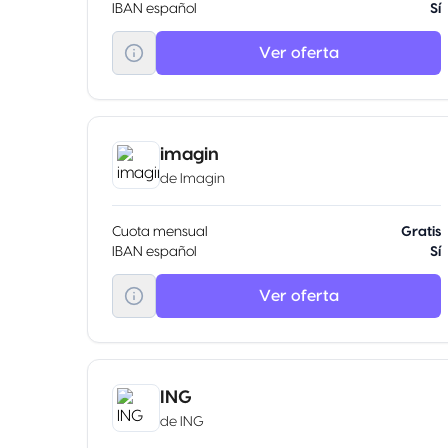
IBAN español
Sí
Ver oferta
imagin
de
Imagin
Cuota mensual
Gratis
IBAN español
Sí
Ver oferta
ING
de
ING