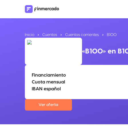
Inicio
Cuentas
Cuentas corrientes
B100
«B100» en B1
Financiamiento
Cuota mensual
IBAN español
Ver oferta