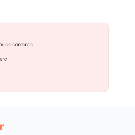
ías de comercio
jero
r