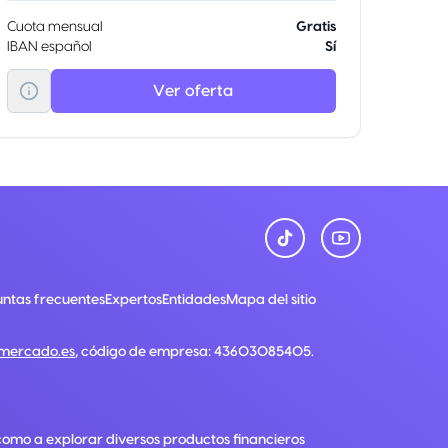
Cuota mensual
Gratis
IBAN español
Sí
Ver oferta
ntas frecuentes
Expertos
Entidades
Mapa del sitio
nmercado.es
, código de empresa:
43603085405
.
como a explorar diversos productos financieros