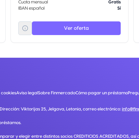
Cuota mensual
Gratis
IBAN español
Sí
Ver oferta
e cookies
Aviso legal
Sobre Finmercado
Cómo pagar un préstamo
Pregu
 Dirección:
Viktorijas 25, Jelgava, Letonia
, correo electrónico:
info@fi
préstamos.
mparar y elegir entre distintos socios CREDITICIOS ACREDITADOS, así 