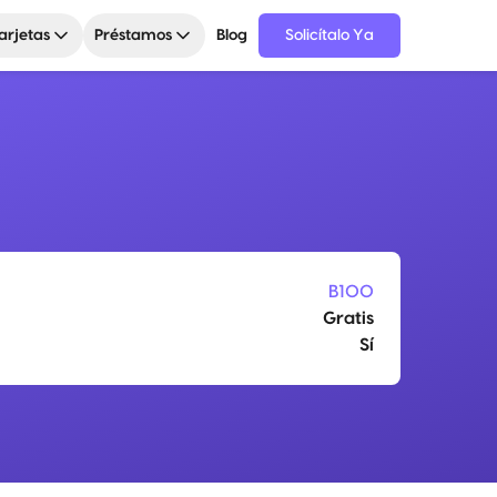
arjetas
Préstamos
Blog
Solicítalo Ya
B100
Gratis
Sí