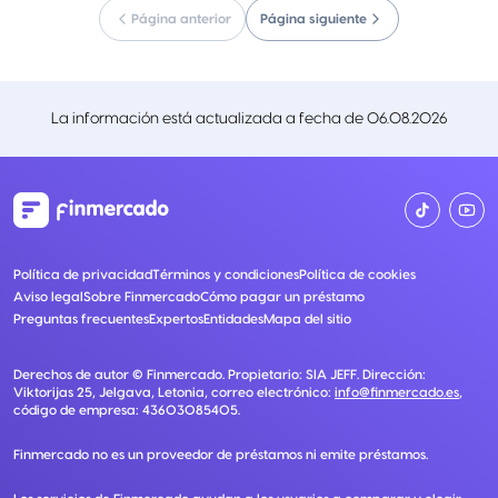
Página anterior
Página siguiente
La información está actualizada a fecha de
06.08.2026
Política de privacidad
Términos y condiciones
Política de cookies
Aviso legal
Sobre Finmercado
Cómo pagar un préstamo
Preguntas frecuentes
Expertos
Entidades
Mapa del sitio
Derechos de autor ©
Finmercado
. Propietario:
SIA JEFF
. Dirección:
Viktorijas 25, Jelgava, Letonia
, correo electrónico:
info@finmercado.es
,
código de empresa:
43603085405
.
Finmercado no es un proveedor de préstamos ni emite préstamos.