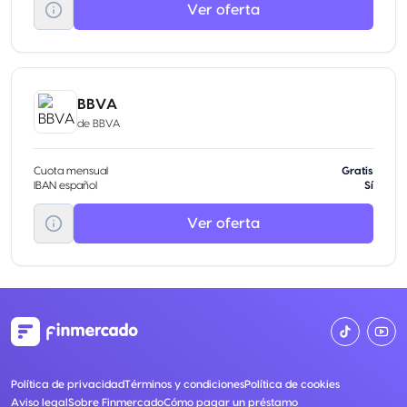
Ver oferta
BBVA
de
BBVA
Cuota mensual
Gratis
IBAN español
Sí
Ver oferta
Política de privacidad
Términos y condiciones
Política de cookies
Aviso legal
Sobre Finmercado
Cómo pagar un préstamo