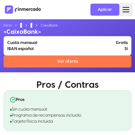
Aplicar
Inicio
...
...
CaixaBank
«CaixaBank»
Cuota mensual
Gratis
IBAN español
Sí
Ver oferta
Pros / Contras
Pros
Sin cuota mensual
Programa de recompensas incluido
Tarjeta física incluida