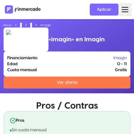
Aplicar
Inicio
...
...
imagin
«imagin» en Imagin
Financiamiento
Imagin
Edad
0 - 11
Cuota mensual
Gratis
Ver oferta
Pros / Contras
Pros
Sin cuota mensual