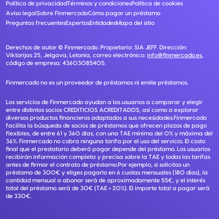
Política de privacidad
Términos y condiciones
Política de cookies
Aviso legal
Sobre Finmercado
Cómo pagar un préstamo
Preguntas frecuentes
Expertos
Entidades
Mapa del sitio
Derechos de autor ©
Finmercado
. Propietario:
SIA JEFF
. Dirección:
Viktorijas 25, Jelgava, Letonia
, correo electrónico:
info@finmercado.es
,
código de empresa:
43603085405
.
Finmercado no es un proveedor de préstamos ni emite préstamos.
Los servicios de Finmercado ayudan a los usuarios a comparar y elegir
entre distintos socios CREDITICIOS ACREDITADOS, así como a explorar
diversos productos financieros adaptados a sus necesidades.Finmercado
facilita la búsqueda de socios de préstamos que ofrecen plazos de pago
flexibles, de entre 61 y 360 días, con una TAE mínima del 0% y máxima del
36%. Finmercado no cobra ninguna tarifa por el uso del servicio. El costo
final que el prestatario deberá pagar depende del préstamo. Los usuarios
recibirán información completa y precisa sobre la TAE y todas las tarifas
antes de firmar el contrato de préstamo.Por ejemplo, si solicitas un
préstamo de 300€ y eliges pagarlo en 6 cuotas mensuales (180 días), la
cantidad mensual a abonar será de aproximadamente 55€, y el interés
total del préstamo será de 30€ (TAE = 20%). El importe total a pagar será
de 330€.