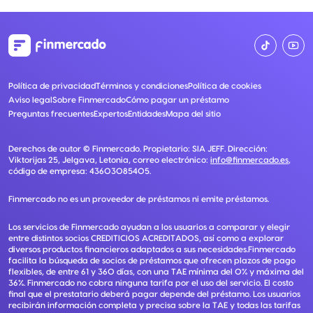
Política de privacidad
Términos y condiciones
Política de cookies
Aviso legal
Sobre Finmercado
Cómo pagar un préstamo
Preguntas frecuentes
Expertos
Entidades
Mapa del sitio
Derechos de autor ©
Finmercado
. Propietario:
SIA JEFF
. Dirección:
Viktorijas 25, Jelgava, Letonia
, correo electrónico:
info@finmercado.es
,
código de empresa:
43603085405
.
Finmercado no es un proveedor de préstamos ni emite préstamos.
Los servicios de Finmercado ayudan a los usuarios a comparar y elegir
entre distintos socios CREDITICIOS ACREDITADOS, así como a explorar
diversos productos financieros adaptados a sus necesidades.Finmercado
facilita la búsqueda de socios de préstamos que ofrecen plazos de pago
flexibles, de entre 61 y 360 días, con una TAE mínima del 0% y máxima del
36%. Finmercado no cobra ninguna tarifa por el uso del servicio. El costo
final que el prestatario deberá pagar depende del préstamo. Los usuarios
recibirán información completa y precisa sobre la TAE y todas las tarifas