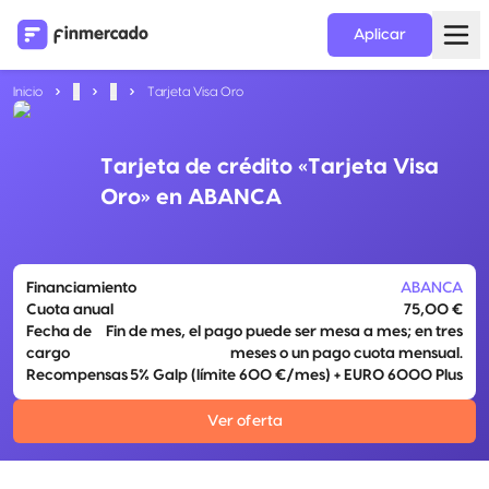
Aplicar
Inicio
...
...
Tarjeta Visa Oro
Tarjeta de crédito «Tarjeta Visa
Oro» en ABANCA
Financiamiento
ABANCA
Cuota anual
75,00 €
Fecha de
Fin de mes, el pago puede ser mesa a mes; en tres
cargo
meses o un pago cuota mensual.
Recompensas
5% Galp (límite 600 €/mes) + EURO 6000 Plus
Ver oferta