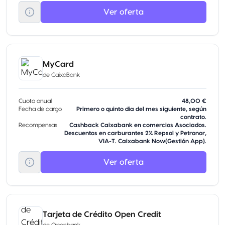
Ver oferta
MyCard
de
CaixaBank
Cuota anual
48,00 €
Fecha de cargo
Primero o quinto dia del mes siguiente, según
contrato.
Recompensas
Cashback Caixabank en comercios Asociados.
Descuentos en carburantes 2% Repsol y Petronor,
VIA-T. Caixabank Now(Gestión App).
Ver oferta
Tarjeta de Crédito Open Credit
de
Openbank