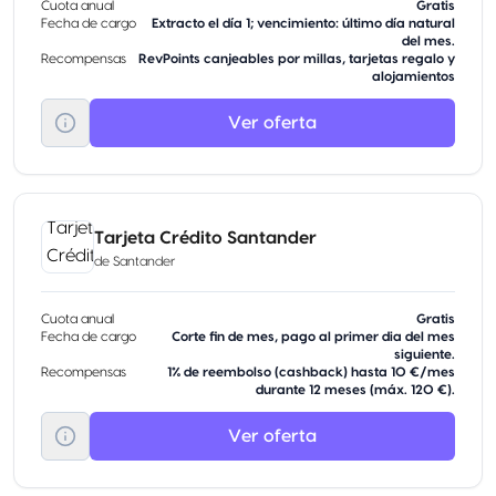
Cuota anual
Gratis
Fecha de cargo
Extracto el día 1; vencimiento: último día natural
del mes.
Recompensas
RevPoints canjeables por millas, tarjetas regalo y
alojamientos
Ver oferta
Tarjeta Crédito Santander
de
Santander
Cuota anual
Gratis
Fecha de cargo
Corte fin de mes, pago al primer dia del mes
siguiente.
Recompensas
1% de reembolso (cashback) hasta 10 €/mes
durante 12 meses (máx. 120 €).
Ver oferta