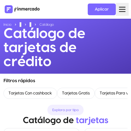
Aplicar
Inicio
...
...
Catálogo
Catálogo de
tarjetas de
crédito
Filtros rápidos
Tarjetas Con cashback
Tarjetas Gratis
Tarjetas Para vi
Explora por tipo
Catálogo de
tarjetas