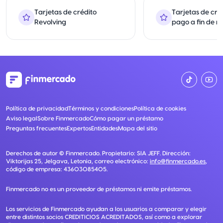
Tarjetas de crédito
Tarjetas de cré
Revolving
pago a fin de m
Política de privacidad
Términos y condiciones
Política de cookies
Aviso legal
Sobre Finmercado
Cómo pagar un préstamo
Preguntas frecuentes
Expertos
Entidades
Mapa del sitio
Derechos de autor ©
Finmercado
. Propietario:
SIA JEFF
. Dirección:
Viktorijas 25, Jelgava, Letonia
, correo electrónico:
info@finmercado.es
,
código de empresa:
43603085405
.
Finmercado no es un proveedor de préstamos ni emite préstamos.
Los servicios de Finmercado ayudan a los usuarios a comparar y elegir
entre distintos socios CREDITICIOS ACREDITADOS, así como a explorar