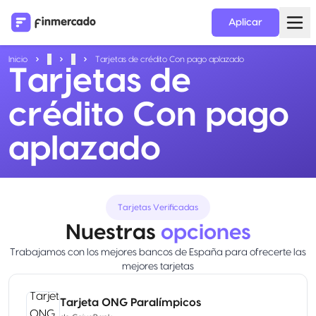
Aplicar
Inicio
...
...
Tarjetas de crédito Con pago aplazado
Tarjetas de
crédito Con pago
aplazado
Tarjetas Verificadas
Nuestras
opciones
Trabajamos con los mejores bancos de España para ofrecerte las
mejores tarjetas
Tarjeta ONG Paralímpicos