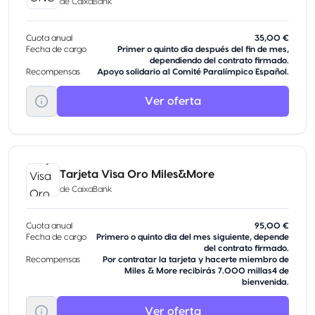
de
CaixaBank
Cuota anual
35,00 €
Fecha de cargo
Primer o quinto dia después del fin de mes,
dependiendo del contrato firmado.
Recompensas
Apoyo solidario al Comité Paralímpico Español.
Ver oferta
Tarjeta Visa Oro Miles&More
de
CaixaBank
Cuota anual
95,00 €
Fecha de cargo
Primero o quinto dia del mes siguiente, depende
del contrato firmado.
Recompensas
Por contratar la tarjeta y hacerte miembro de
Miles & More recibirás 7.000 millas4 de
bienvenida.
Ver oferta