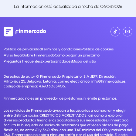
La información está actualizada a fecha de
06.08.2026
Política de privacidad
Términos y condiciones
Política de cookies
Aviso legal
Sobre Finmercado
Cómo pagar un préstamo
Preguntas frecuentes
Expertos
Entidades
Mapa del sitio
Derechos de autor ©
Finmercado
. Propietario:
SIA JEFF
. Dirección:
Viktorijas 25, Jelgava, Letonia
, correo electrónico:
info@finmercado.es
,
código de empresa:
43603085405
.
Finmercado no es un proveedor de préstamos ni emite préstamos.
Los servicios de Finmercado ayudan a los usuarios a comparar y elegir
entre distintos socios CREDITICIOS ACREDITADOS, así como a explorar
diversos productos financieros adaptados a sus necesidades.Finmercado
facilita la búsqueda de socios de préstamos que ofrecen plazos de pago
flexibles, de entre 61 y 360 días, con una TAE mínima del 0% y máxima del
36%. Finmercado no cobra ninguna tarifa por el uso del servicio. El costo