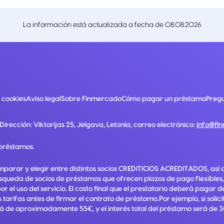
La información está actualizada a fecha de
08.08.2026
e cookies
Aviso legal
Sobre Finmercado
Cómo pagar un préstamo
Pregu
 Dirección:
Viktorijas 25, Jelgava, Letonia
, correo electrónico:
info@fi
préstamos.
mparar y elegir entre distintos socios CREDITICIOS ACREDITADOS, así 
squeda de socios de préstamos que ofrecen plazos de pago flexibles,
el uso del servicio. El costo final que el prestatario deberá pagar 
 tarifas antes de firmar el contrato de préstamo.Por ejemplo, si soli
á de aproximadamente 55€, y el interés total del préstamo será de 3