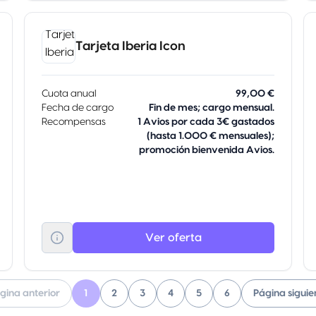
Tarjeta Iberia Icon
Cuota anual
99,00 €
Fecha de cargo
Fin de mes; cargo mensual.
Recompensas
1 Avios por cada 3€ gastados
(hasta 1.000 € mensuales);
promoción bienvenida Avios.
Ver oferta
gina anterior
1
2
3
4
5
6
Página siguie