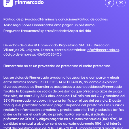
Política de privacidad
Términos y condiciones
Política de cookies
Aviso legal
Sobre Finmercado
Cómo pagar un préstamo
Preguntas frecuentes
Expertos
Entidades
Mapa del sitio
Derechos de autor ©
Finmercado
. Propietario:
SIA JEFF
. Dirección:
Viktorijas 25, Jelgava, Letonia
, correo electrónico:
info@finmercado.es
,
código de empresa:
43603085405
.
Finmercado no es un proveedor de préstamos ni emite préstamos.
Los servicios de Finmercado ayudan a los usuarios a comparar y elegir
entre distintos socios CREDITICIOS ACREDITADOS, así como a explorar
diversos productos financieros adaptados a sus necesidades.Finmercado
facilita la búsqueda de socios de préstamos que ofrecen plazos de pago
flexibles, de entre 61 y 360 días, con una TAE mínima del 0% y máxima del
36%. Finmercado no cobra ninguna tarifa por el uso del servicio. El costo
final que el prestatario deberá pagar depende del préstamo. Los usuarios
recibirán información completa y precisa sobre la TAE y todas las tarifas
antes de firmar el contrato de préstamo.Por ejemplo, si solicitas un
préstamo de 300€ y eliges pagarlo en 6 cuotas mensuales (180 días), la
cantidad mensual a abonar será de aproximadamente 55€, y el interés
total del préstamo será de 30€ (TAE = 20%). El importe total a pagar será