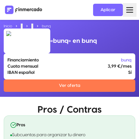
Aplicar
Inicio
...
...
bunq
«bunq» en bunq
Financiamiento
bunq
Cuota mensual
3,99 €/mes
IBAN español
Sí
Ver oferta
Pros / Contras
Pros
Subcuentas para organizar tu dinero