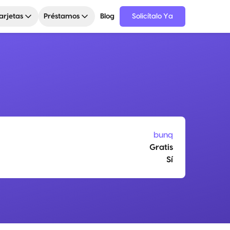
arjetas
Préstamos
Blog
Solicítalo Ya
bunq
Gratis
Sí