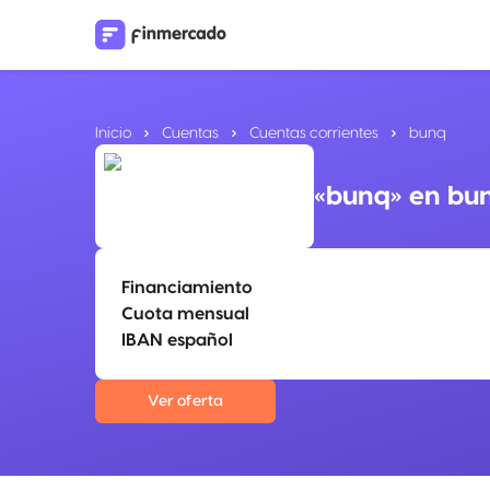
Inicio
Cuentas
Cuentas corrientes
bunq
«bunq» en bu
Financiamiento
Cuota mensual
IBAN español
Ver oferta