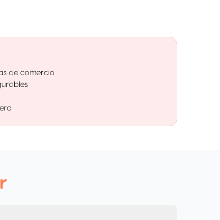
ías de comercio
igurables
jero
r