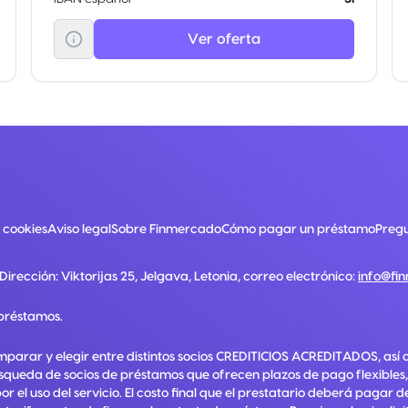
Ver oferta
e cookies
Aviso legal
Sobre Finmercado
Cómo pagar un préstamo
Pregu
 Dirección:
Viktorijas 25, Jelgava, Letonia
, correo electrónico:
info@fi
préstamos.
mparar y elegir entre distintos socios CREDITICIOS ACREDITADOS, así 
squeda de socios de préstamos que ofrecen plazos de pago flexibles,
el uso del servicio. El costo final que el prestatario deberá pagar 