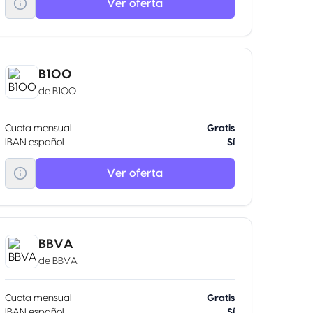
Ver oferta
B100
de
B100
Cuota mensual
Gratis
IBAN español
Sí
Ver oferta
BBVA
de
BBVA
Cuota mensual
Gratis
IBAN español
Sí