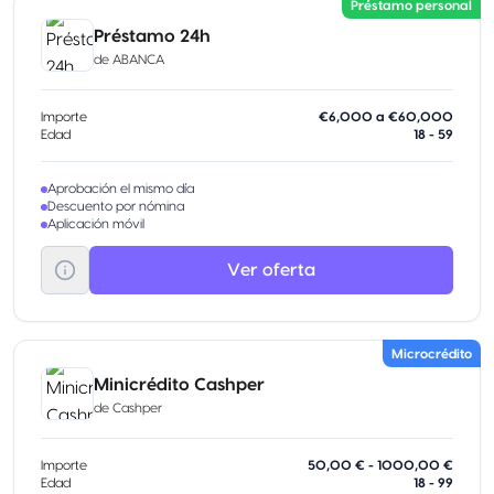
Préstamo personal
Préstamo 24h
de
ABANCA
Importe
€6,000 a €60,000
Edad
18 - 59
Aprobación el mismo día
Descuento por nómina
Aplicación móvil
Ver oferta
Microcrédito
Minicrédito Cashper
de
Cashper
Importe
50,00 € - 1000,00 €
Edad
18 - 99