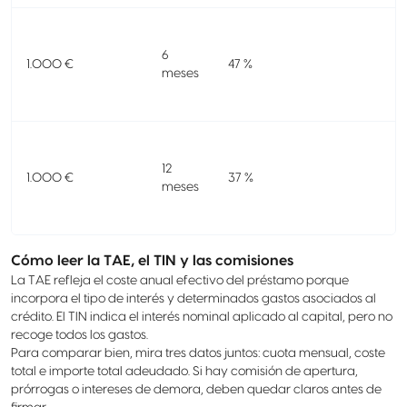
C
f
6
1.000 €
47 %
e
meses
C
f
12
1.000 €
37 %
e
meses
Cómo leer la TAE, el TIN y las comisiones
La TAE refleja el coste anual efectivo del préstamo porque
incorpora el tipo de interés y determinados gastos asociados al
crédito. El TIN indica el interés nominal aplicado al capital, pero no
recoge todos los gastos.
Para comparar bien, mira tres datos juntos: cuota mensual, coste
total e importe total adeudado. Si hay comisión de apertura,
prórrogas o intereses de demora, deben quedar claros antes de