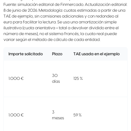
Fuente: simulación editorial de Finmercado. Actualización editorial:
8 de junio de 2026. Metodología: cuotas estimadas a partir de una
TAE de ejemplo, sin comisiones adicionales y con redondeo al
euro para facilitar la lectura. Se usa una amortización simple
ilustrativa (cuota orientativa = total a devolver dividido entre el
número de meses), no el sistema francés; la cuota real puede
variar según el método de cálculo de cada entidad.
Importe solicitado
Plazo
TAE usada en el ejemplo
C
C
f
30
1.000 €
125 %
e
días
C
f
3
1.000 €
59 %
e
meses