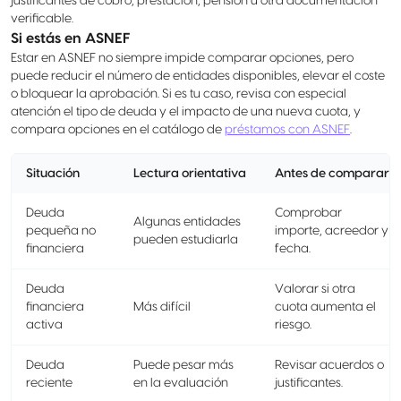
justificantes de cobro, prestación, pensión u otra documentación
verificable.
Si estás en ASNEF
Estar en ASNEF no siempre impide comparar opciones, pero
puede reducir el número de entidades disponibles, elevar el coste
o bloquear la aprobación. Si es tu caso, revisa con especial
atención el tipo de deuda y el impacto de una nueva cuota, y
compara opciones en el catálogo de
préstamos con ASNEF
.
Situación
Lectura orientativa
Antes de comparar
Deuda
Comprobar
Algunas entidades
pequeña no
importe, acreedor y
pueden estudiarla
financiera
fecha.
Deuda
Valorar si otra
financiera
Más difícil
cuota aumenta el
activa
riesgo.
Deuda
Puede pesar más
Revisar acuerdos o
reciente
en la evaluación
justificantes.