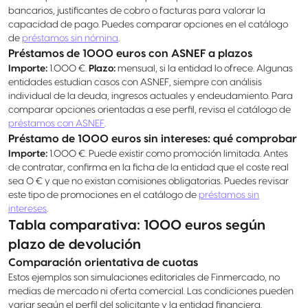
bancarios, justificantes de cobro o facturas para valorar la
capacidad de pago. Puedes comparar opciones en el catálogo
de
préstamos sin nómina
.
Préstamos de 1000 euros con ASNEF a plazos
Importe:
1.000 €.
Plazo:
mensual, si la entidad lo ofrece. Algunas
entidades estudian casos con ASNEF, siempre con análisis
individual de la deuda, ingresos actuales y endeudamiento. Para
comparar opciones orientadas a ese perfil, revisa el catálogo de
préstamos con ASNEF
.
Préstamo de 1000 euros sin intereses: qué comprobar
Importe:
1.000 €. Puede existir como promoción limitada. Antes
de contratar, confirma en la ficha de la entidad que el coste real
sea 0 € y que no existan comisiones obligatorias. Puedes revisar
este tipo de promociones en el catálogo de
préstamos sin
intereses
.
Tabla comparativa: 1000 euros según
plazo de devolución
Comparación orientativa de cuotas
Estos ejemplos son simulaciones editoriales de Finmercado, no
medias de mercado ni oferta comercial. Las condiciones pueden
variar según el perfil del solicitante y la entidad financiera.