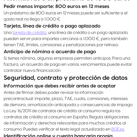
Pedir menos importe: 800 euros en 12 meses
Un préstamo de 800 euros en 12 meses puede ser suficiente si el
gasto real no llega a 1.000 €.
Tarjeta, línea de crédito o pago aplazado
Una
tarjeta de crédito
, una línea de crédito o un pago aplazado
pueden servir para importes cercanos a 1.000 €, pero también
tienen TAE, límites, comisiones y penalizaciones por retraso.
Anticipo de nómina o acuerdo de pago
Si tienes nómina, algunas empresas permiten anticipos. Para una
factura, un acuerdo de pago en varios vencimientos puede evitar
contratar nueva financiación.
Seguridad, contrato y protección de datos
Información que debes recibir antes de aceptar
Antes de firmar debes poder revisar la información
precontractual: importe, plazo, TAE, cuota, comisiones, intereses
de demora, amortización anticipada y consecuencias de impago.
La Ley 16/2011 de contratos de crédito al consumo regula los
contratos de crédito al consumo en España. Regula obligaciones
de información y derechos relevantes para muchos créditos al
consumo. Puedes verificar el texto legal actualizado en
BOE.es
.
Identificación online y cuenta bancaria propia