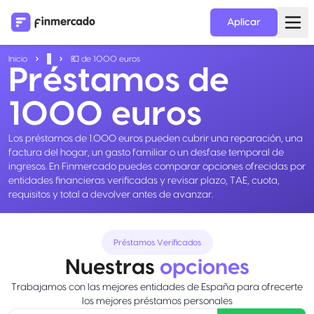
Aplicar
Inicio
...
💶 de 1000 euros
Préstamos de
1000 euros
Los préstamos de 1.000 euros pueden cubrir una reparación, una
factura del hogar, un gasto familiar o un desfase temporal de
ingresos. En Finmercado puedes comparar opciones ofrecidas por
entidades financieras verificadas y revisar plazo, TAE, cuota,
requisitos y total a devolver antes de avanzar.
Préstamos Verificados
Nuestras
opciones
Trabajamos con las mejores entidades de España para ofrecerte
los mejores préstamos personales