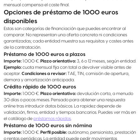
mensual compensa el coste final.
Opciones de préstamo de 1000 euros
disponibles
Estas son categorías de financiación que puedes encontrar al
comparar. No representan una oferta concreta ni condiciones
garantizadas; cada entidad muestra sus requisitos y costes antes
de la contratación.
Préstamo de 1000 euros a plazos
Importe:
1.000 €.
Plazo orientativo:
3, 6 o 12 meses, según entidad.
Ejemplo:
cuota mensual fija con total a devolver visible antes de
aceptar.
Condiciones a revisar:
TAE, TIN, comisión de apertura,
demora y amortización anticipada.
Crédito rápido de 1000 euros
Importe:
1.000 €.
Plazo orientativo:
devolución corta, a menudo
30 días o pocos meses. Pensado para obtener una respuesta
online tras introducir datos básicos. La rapidez depende de
validación, firma, entidad y tiempos bancarios. Puedes ver más en
el catálogo de
préstamos rápidos
.
Préstamo de 1000 euros sin nómina
Importe:
1.000 €.
Perfil posible:
autónomo, pensionista, prestación
o rentas periódicas. La entidad puede pedir movimientos