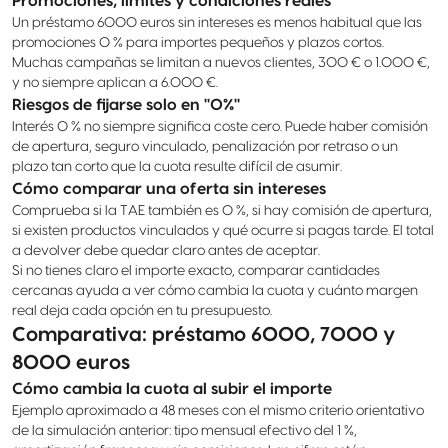
Promociones, límites y condiciones reales
Un préstamo 6000 euros sin intereses es menos habitual que las
promociones 0 % para importes pequeños y plazos cortos.
Muchas campañas se limitan a nuevos clientes, 300 € o 1.000 €,
y no siempre aplican a 6.000 €.
Riesgos de fijarse solo en "0%"
Interés 0 % no siempre significa coste cero. Puede haber comisión
de apertura, seguro vinculado, penalización por retraso o un
plazo tan corto que la cuota resulte difícil de asumir.
Cómo comparar una oferta sin intereses
Comprueba si la TAE también es 0 %, si hay comisión de apertura,
si existen productos vinculados y qué ocurre si pagas tarde. El total
a devolver debe quedar claro antes de aceptar.
Si no tienes claro el importe exacto, comparar cantidades
cercanas ayuda a ver cómo cambia la cuota y cuánto margen
real deja cada opción en tu presupuesto.
Comparativa: préstamo 6000, 7000 y
8000 euros
Cómo cambia la cuota al subir el importe
Ejemplo aproximado a 48 meses con el mismo criterio orientativo
de la simulación anterior: tipo mensual efectivo del 1 %,