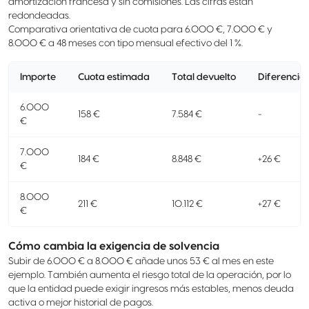
amortización francesa y sin comisiones. Las cifras están
redondeadas.
Comparativa orientativa de cuota para 6.000 €, 7.000 € y
8.000 € a 48 meses con tipo mensual efectivo del 1 %.
Importe
Cuota estimada
Total devuelto
Diferencia
6.000
158 €
7.584 €
-
€
7.000
184 €
8.848 €
+26 €
€
8.000
211 €
10.112 €
+27 €
€
Cómo cambia la exigencia de solvencia
Subir de 6.000 € a 8.000 € añade unos 53 € al mes en este
ejemplo. También aumenta el riesgo total de la operación, por lo
que la entidad puede exigir ingresos más estables, menos deuda
activa o mejor historial de pagos.