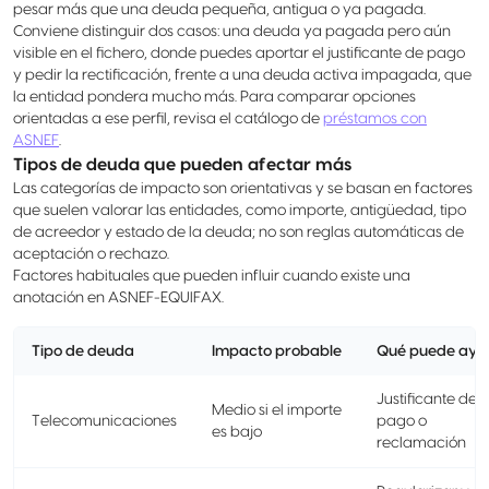
pesar más que una deuda pequeña, antigua o ya pagada.
Conviene distinguir dos casos: una deuda ya pagada pero aún
visible en el fichero, donde puedes aportar el justificante de pago
y pedir la rectificación, frente a una deuda activa impagada, que
la entidad pondera mucho más. Para comparar opciones
orientadas a ese perfil, revisa el catálogo de
préstamos con
ASNEF
.
Tipos de deuda que pueden afectar más
Las categorías de impacto son orientativas y se basan en factores
que suelen valorar las entidades, como importe, antigüedad, tipo
de acreedor y estado de la deuda; no son reglas automáticas de
aceptación o rechazo.
Factores habituales que pueden influir cuando existe una
anotación en ASNEF-EQUIFAX.
Tipo de deuda
Impacto probable
Qué puede ayu
Justificante de
Medio si el importe
Telecomunicaciones
pago o
es bajo
reclamación