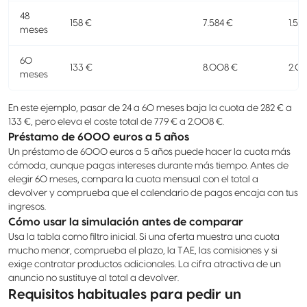
48
158 €
7.584 €
1.58
meses
60
133 €
8.008 €
2.0
meses
En este ejemplo, pasar de 24 a 60 meses baja la cuota de 282 € a
133 €, pero eleva el coste total de 779 € a 2.008 €.
Préstamo de 6000 euros a 5 años
Un préstamo de 6000 euros a 5 años puede hacer la cuota más
cómoda, aunque pagas intereses durante más tiempo. Antes de
elegir 60 meses, compara la cuota mensual con el total a
devolver y comprueba que el calendario de pagos encaja con tus
ingresos.
Cómo usar la simulación antes de comparar
Usa la tabla como filtro inicial. Si una oferta muestra una cuota
mucho menor, comprueba el plazo, la TAE, las comisiones y si
exige contratar productos adicionales. La cifra atractiva de un
anuncio no sustituye al total a devolver.
Requisitos habituales para pedir un