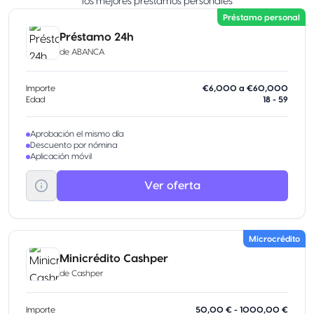
los mejores préstamos personales
Préstamo personal
Préstamo 24h
de
ABANCA
Importe
€6,000 a €60,000
Edad
18 - 59
Aprobación el mismo día
Descuento por nómina
Aplicación móvil
Ver oferta
Microcrédito
Minicrédito Cashper
de
Cashper
Importe
50,00 € - 1000,00 €