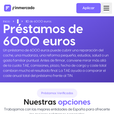
Aplicar
Inicio
...
💶 de 6000 euros
Préstamos de
6000 euros
Un préstamo de 6000 euros puede cubrir una reparación del
coche, una mudanza, una reforma pequeña, estudios, salud o un
gasto familiar puntual. Antes de firmar, conviene mirar más allá
de la cuota: TAE, comisiones, plazo, fecha de cargo y coste total
cambian mucho el resultado final. La TAE ayuda a comparar el
coste anual total del préstamo frente al TIN.
Préstamos Verificados
Nuestras
opciones
Trabajamos con las mejores entidades de España para ofrecerte