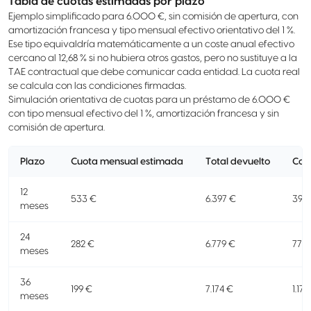
Tabla de cuotas estimadas por plazo
Ejemplo simplificado para 6.000 €, sin comisión de apertura, con
amortización francesa y tipo mensual efectivo orientativo del 1 %.
Ese tipo equivaldría matemáticamente a un coste anual efectivo
cercano al 12,68 % si no hubiera otros gastos, pero no sustituye a la
TAE contractual que debe comunicar cada entidad. La cuota real
se calcula con las condiciones firmadas.
Simulación orientativa de cuotas para un préstamo de 6.000 €
con tipo mensual efectivo del 1 %, amortización francesa y sin
comisión de apertura.
Plazo
Cuota mensual estimada
Total devuelto
Cost
12
533 €
6.397 €
397
meses
24
282 €
6.779 €
779
meses
36
199 €
7.174 €
1.174
meses