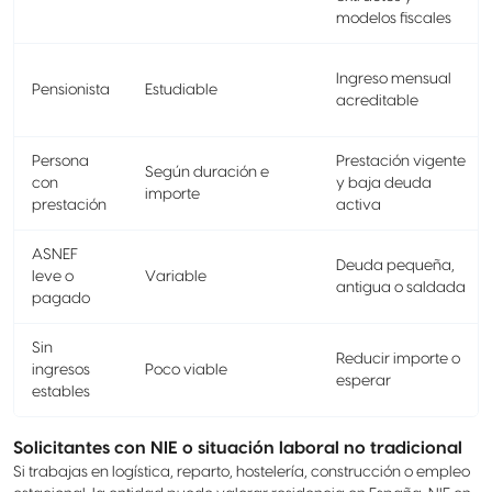
modelos fiscales
Ingreso mensual
Pensionista
Estudiable
acreditable
Persona
Prestación vigente
Según duración e
con
y baja deuda
importe
prestación
activa
ASNEF
Deuda pequeña,
leve o
Variable
antigua o saldada
pagado
Sin
Reducir importe o
ingresos
Poco viable
esperar
estables
Solicitantes con NIE o situación laboral no tradicional
Si trabajas en logística, reparto, hostelería, construcción o empleo