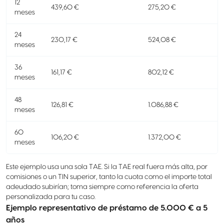
12
439,60 €
275,20 €
meses
24
230,17 €
524,08 €
meses
36
161,17 €
802,12 €
meses
48
126,81 €
1.086,88 €
meses
60
106,20 €
1.372,00 €
meses
Este ejemplo usa una sola TAE. Si la TAE real fuera más alta, por
comisiones o un TIN superior, tanto la cuota como el importe total
adeudado subirían; toma siempre como referencia la oferta
personalizada para tu caso.
Ejemplo representativo de préstamo de 5.000 € a 5
años