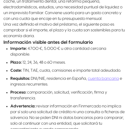
coche, un tratamiento dental, una reforma pequeña,
electrodomésticos, estudios, una necesidad puntual de liquidez o
un imprevisto familiar. Conviene usarlo para un gasto concreto y
con una cuota que encaje en tu presupuesto mensual.
Una vez definido el motivo del préstamo, el siguiente paso es
comprobar si el importe, el plazo y la cuota son sostenibles para tu
economía diaria.
Información visible antes del formulario
Importe:
4.700 €, 5.000 € u otra cantidad cercana
disponible.
Plazo:
12, 24, 36, 48 o 60 meses.
Coste:
TIN, TAE, cuota, comisiones e importe total adeudado.
Requisitos:
DNI/NIE, residencia en España,
cuenta bancaria
e
ingresos recurrentes.
Proceso:
comparación, solicitud, verificación, firma y
transferencia.
Advertencia:
revisar información en Finmercado no implica
por sí solo una solicitud de crédito ni una consulta a ficheros de
solvencia. No se piden DNI ni datos bancarios para comparar;
solo al continuar con una entidad, que solicitará tu