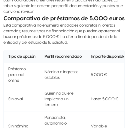
Las modalidades anteriores resumen situaciones habituales. La
tabla siguiente las ordena por perfil, documentación y puntos que
conviene revisar.
Comparativa de préstamos de 5.000 euros
Esta comparativa no enumera entidades concretas ni ofertas
cerradas; resume tipos de financiación que pueden aparecer al
buscar préstamos de 5.000 €. La oferta final dependerá de la
entidad y del estudio de tu solicitud.
Tipo de opción
Perfil recomendado
Importe disponible
Préstamo
Nómina o ingresos
personal
5.000 €
estables
online
Quien no quiere
Sin aval
implicar a un
Hasta 5.000 €
tercero
Pensionista,
autónomo o
Sin nómina
Variable