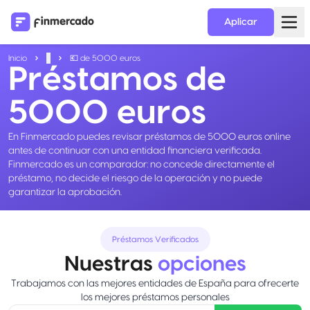
Aplicar
Inicio
...
💶 de 5000 euros
Préstamos de
5000 euros
En Finmercado puedes revisar préstamos de 5000 euros online
antes de continuar con una entidad financiera verificada.
Finmercado es un comparador: no concede directamente el
préstamo, no decide el riesgo de la operación y no puede
garantizar la aprobación.
Préstamos Verificados
Nuestras
opciones
Trabajamos con las mejores entidades de España para ofrecerte
los mejores préstamos personales