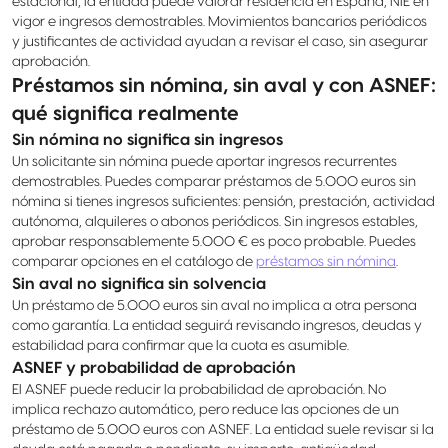
estacional, la entidad puede valorar residencia en España, NIE en
vigor e ingresos demostrables. Movimientos bancarios periódicos
y justificantes de actividad ayudan a revisar el caso, sin asegurar
aprobación.
Préstamos sin nómina, sin aval y con ASNEF:
qué significa realmente
Sin nómina no significa sin ingresos
Un solicitante sin nómina puede aportar ingresos recurrentes
demostrables. Puedes comparar préstamos de 5.000 euros sin
nómina si tienes ingresos suficientes: pensión, prestación, actividad
autónoma, alquileres o abonos periódicos. Sin ingresos estables,
aprobar responsablemente 5.000 € es poco probable. Puedes
comparar opciones en el catálogo de
préstamos sin nómina
.
Sin aval no significa sin solvencia
Un préstamo de 5.000 euros sin aval no implica a otra persona
como garantía. La entidad seguirá revisando ingresos, deudas y
estabilidad para confirmar que la cuota es asumible.
ASNEF y probabilidad de aprobación
El ASNEF puede reducir la probabilidad de aprobación. No
implica rechazo automático, pero reduce las opciones de un
préstamo de 5.000 euros con ASNEF. La entidad suele revisar si la