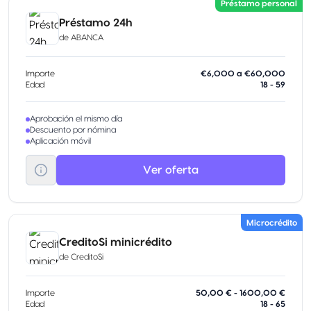
Préstamo personal
Préstamo 24h
de
ABANCA
Importe
€6,000 a €60,000
Edad
18 - 59
Aprobación el mismo día
Descuento por nómina
Aplicación móvil
Ver oferta
Microcrédito
CreditoSi minicrédito
de
CreditoSi
Importe
50,00 € - 1600,00 €
Edad
18 - 65