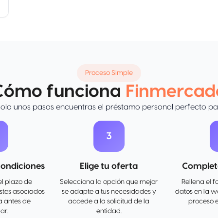
Proceso Simple
Cómo funciona
Finmercad
solo unos pasos encuentras el préstamo personal perfecto par
3
ondiciones
Elige tu oferta
Completa
el plazo de
Selecciona la opción que mejor
Rellena el f
ostes asociados
se adapte a tus necesidades y
datos en la we
a antes de
accede a la solicitud de la
proceso e
ar.
entidad.