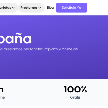
arjetas
Préstamos
Blog
Solicítalo Ya
spaña
ra préstamos personales, rápidos y online de
n
100%
ine
Gratis