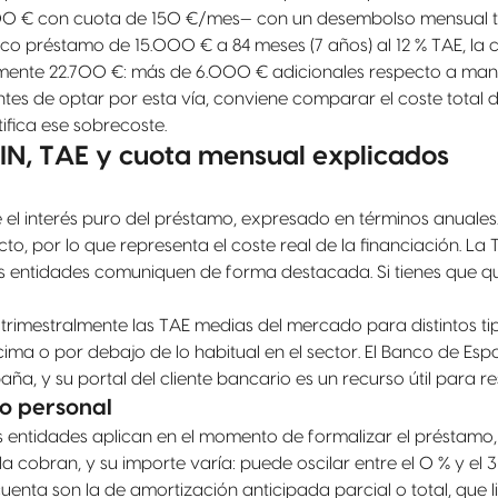
00 € con cuota de 150 €/mes— con un desembolso mensual tot
ico préstamo de 15.000 € a 84 meses (7 años) al 12 % TAE, la
amente 22.700 €: más de 6.000 € adicionales respecto a man
Antes de optar por esta vía, conviene comparar el coste total 
tifica ese sobrecoste.
IN, TAE y cuota mensual explicados
e el interés puro del préstamo, expresado en términos anuales
to, por lo que representa el coste real de la financiación. La
as entidades comuniquen de forma destacada. Si tienes que 
trimestralmente las TAE medias del mercado para distintos ti
cima o por debajo de lo habitual en el sector. El Banco de E
a, y su portal del cliente bancario es un recurso útil para r
o personal
s entidades aplican en el momento de formalizar el préstam
la cobran, y su importe varía: puede oscilar entre el 0 % y el 
n cuenta son la de amortización anticipada parcial o total, que