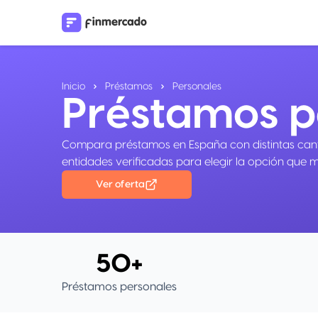
Inicio
Préstamos
Personales
Préstamos p
Compara préstamos en España con distintas cantid
entidades verificadas para elegir la opción que me
Ver oferta
50+
Préstamos personales