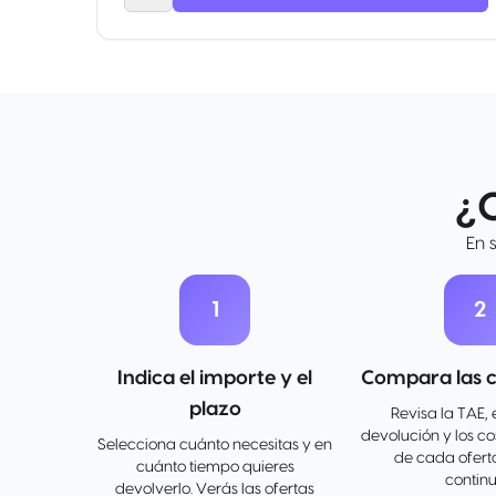
¿
En 
1
2
Indica el importe y el
Compara las c
plazo
Revisa la TAE, 
devolución y los c
Selecciona cuánto necesitas y en
de cada ofert
cuánto tiempo quieres
continu
devolverlo. Verás las ofertas