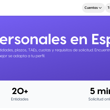
Cuentas
T
ersonales en E
ades, plazos, TAEs, cuotas y requisitos de solicitud. Encuent
jor se adapta a tu perfil.
20+
5 mi
Entidades
Solicitud onl