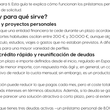
 para ti. Esta guía te explica cómo funcionan los préstamos 
e solicitud.
y para qué sirve?
 y proyectos personales
que una entidad financiera te cede durante un plazo acorda
mportes habituales oscilan entre 200 € y 30.000 €, aunque alg
ulo, estudios, viajes o gastos que no estaban previstos. A di
es para una mayor variedad de perfiles.
crédito rápido y reunificación de deudas
 plazo e importe definidos desde el inicio, regulado en Españ
r de menor importe, con respuesta más ágil y, en general, un 
ivo de reducir la cuota mensual; sin embargo, es un producto
ación puede reducir lo que pagas cada mes, pero el coste total
 intereses en términos absolutos. Además, si la deuda se gar
parecer una solución atractiva a corto plazo, pero al extend
a que tienes tres deudas activas —un préstamo personal de 8