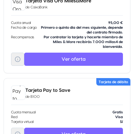
Tarjeta Visa Oro Miles&More
de
CaixaBank
Cuota anual
95,00 €
Fecha de cargo
Primero o quinto dia del mes siguiente, depende
del contrato firmado.
Recompensas
Por contratar la tarjeta y hacerte miembro de
Miles & More recibirás 7.000 millas4 de
bienvenida.
Ver oferta
Tarjeta de débito
Tarjeta Pay to Save
de
B100
Cuota mensual
Gratis
Red
Visa
Tarjeta virtual
Sí