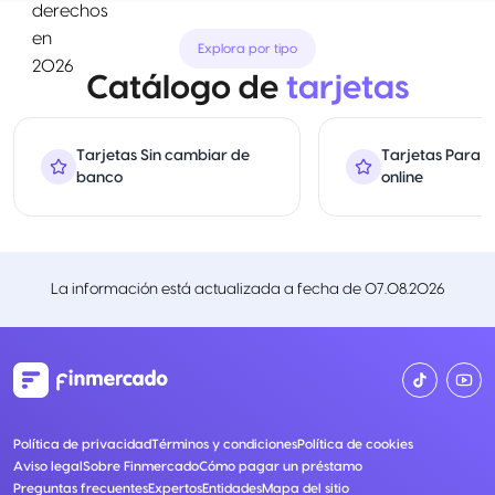
Explora por tipo
Catálogo de
tarjetas
Tarjetas Sin cambiar de
Tarjetas Para 
banco
online
La información está actualizada a fecha de
07.08.2026
Política de privacidad
Términos y condiciones
Política de cookies
Aviso legal
Sobre Finmercado
Cómo pagar un préstamo
Preguntas frecuentes
Expertos
Entidades
Mapa del sitio