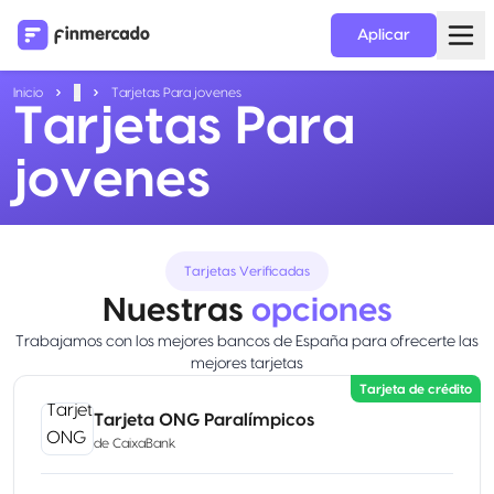
Aplicar
Inicio
...
Tarjetas Para jovenes
Tarjetas Para
jovenes
Tarjetas Verificadas
Nuestras
opciones
Trabajamos con los mejores bancos de España para ofrecerte las
mejores tarjetas
Tarjeta de crédito
Tarjeta ONG Paralímpicos
de
CaixaBank